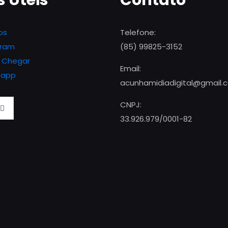
s Úteis
Contato
os
Telefone:
gram
(85) 99825-3152
 Chegar
Email:
sapp
acunhamidiadigital@gmail.
CNPJ:
33.926.979/0001-82